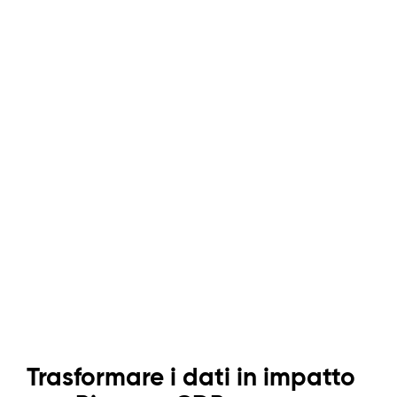
Dati unificati,
Trasformare i dati in impatto
Conoscere i clienti. Fornite