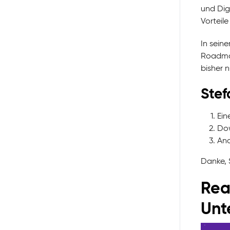
und Dig
Vorteile
In seine
Roadmap
bisher 
Stef
Ein
Dow
Ana
Danke, 
Rea
Unt