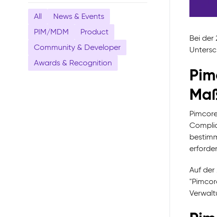
All
News & Events
PIM/MDM
Product
Bei der
Community & Developer
Untersc
Awards & Recognition
Pim
Maß
Pimcore
Complia
bestimm
erforde
Auf der
"Pimcor
Verwalt