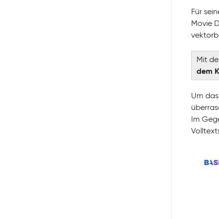
Für sei
Movie D
vektorb
Mit d
dem Ko
Um das 
überras
Im Gege
Volltex