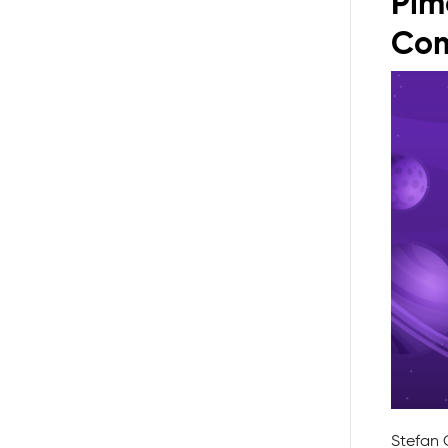
Pim
Com
Stefan 