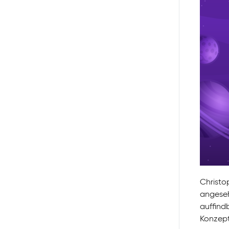
Christo
angeseh
auffind
Konzept 