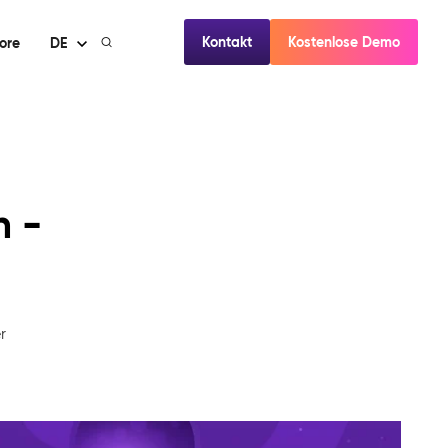
Kontakt
Kostenlose Demo
ore
DE
n -
r