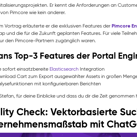
italisierungsprojekten. Er kennt die Anforderungen an Custom
 von Pimcore wie kein anderer.
Pimcore Ent
m Vortrag erläuterte er die exklusiven Features der
 und die für die Zukunft geplanten Features. Für viele Teilneh
nur den Pimcore-Partnern zugänglich waren.
ans Top-3 Features der Portal Engi
e sofort einsatzbereite
Elasticsearch
Integration
nload Cart zum Export ausgewählter Assets in großen Meng
lysefunktionen mit konfigurierbaren Berichten
Stefan, für deine Einblicke und dass du dir die Zeit genomme
lity Check: Vektorbasierte Su
ernehmensmaßstab mit ChatG