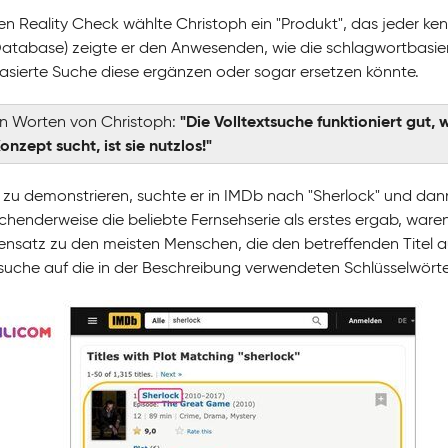
nen Reality Check wählte Christoph ein "Produkt", das jeder ke
atabase) zeigte er den Anwesenden, wie die schlagwortbasiert
asierte Suche diese ergänzen oder sogar ersetzen könnte.
"Die Volltextsuche funktioniert gut
en Worten von Christoph:
nzept sucht, ist sie nutzlos!"
zu demonstrieren, suchte er in IMDb nach "Sherlock" und dan
chenderweise die beliebte Fernsehserie als erstes ergab, ware
nsatz zu den meisten Menschen, die den betreffenden Titel au
tsuche auf die in der Beschreibung verwendeten Schlüsselwört