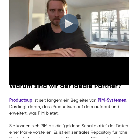
Die Preisverleihung fand im Rahmen der jährlichen Pimcore
Inspire Konferenz statt, auf der neue Produktfunktionen,
Partnerschaften und Auszeichnungen bekannt gegeben
werden. Hier ist das Video, das Johannis Hatt, unser CEO,
Vincent Peters, CSO, und Marcel Hollerbach, CMO,
aufgenommen haben, um unseren Dank auszudrücken.
Warum sind wir der ideale Partner?
Productsup
PIM-Systemen
ist seit langem ein Begleiter von
.
Das liegt daran, dass Productsup auf dem aufbaut und
erweitert, was PIM bietet.
Sie können sich PIM als die "goldene Schallplatte" der Daten
einer Marke vorstellen. Es ist ein zentrales Repository für rohe