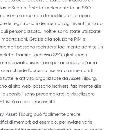
lasticSearch. È stato implementato un SSO
 consente ai membri di modificare il proprio
iare le registrazioni dei membri agli eventi, è stato
li personalizzato. Inoltre, sono state utilizzate
 importazioni. Grazie alla soluzione PIM e
membri possono registrarsi facilmente tramite un
pleto. Tramite l’accesso SSO, gli studenti
e credenziali universitarie per accedere all’area
 che richiede l’accesso riservato ai membri. Il
a tutte le attività organizzate da Asset Tilburg.
o al sito web, possono iscriversi facilmente alle
ni disponibili sono precompilate) e visualizzare
tività a cui si sono iscritti.
ry, Asset Tilburg può facilmente creare
fici di membri; ad esempio, per inviare varie
ai membri interessati a determinati corsi di studio