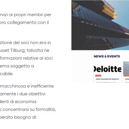
rvizi ai propri membri per
 loro collegamento con il
estione dei soci non era in
Asset Tilburg; talvolta ne
formazioni relative ai soci
istema soggetto a
cabile.
o macchinosa e inefficiente.
amente i due obiettivi
tudenti di economia
no concentrarsi su formalità,
sperato bisogno di