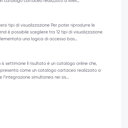
un catalogo cartaceo realizzato a livell…
si tipi di visualizzazione Per poter riprodurre le
d è possibile scegliere tra 12 tipi di visualizzazione
implementata una logica di accesso bas…
in 4 settimane Il risultato è un catalogo online che,
, si presenta come un catalogo cartaceo realizzato a
e l’integrazione simultanea nei sis…