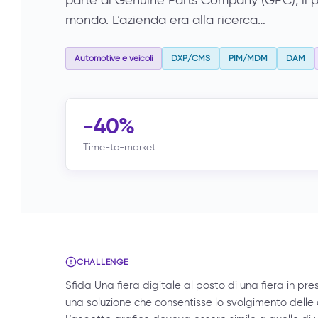
parte di Genuine Parts Company (GPC), il pi
mondo. L’azienda era alla ricerca…
Automotive e veicoli
DXP/CMS
PIM/MDM
DAM
-40%
Time-to-market
CHALLENGE
Sfida Una fiera digitale al posto di una fiera in pr
una soluzione che consentisse lo svolgimento delle 