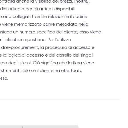
trolla anche la visibilità dei prezzi. Inoltre, i
ici articolo per gli articoli disponibili
i sono collegati tramite relazioni e il codice
ente viene memorizzato come metadato nella
ssiede un numero specifico del cliente, esso viene
il cliente in questione. Per l’utilizzo
mi di e-procurement, la procedura di accesso è
 la logica di accesso e del carrello dei singoli
rno degli stessi. Ciò significa che la fiera viene
i strumenti solo se il cliente ha effettuato
esso.