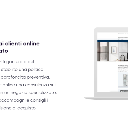
i clienti online
ato
l frigorifero o del
tabilito una politica
approfondita preventiva.
ire online una consulenza sui
in un negozio specializzato.
accompagni e consigli i
isione di acquisto.