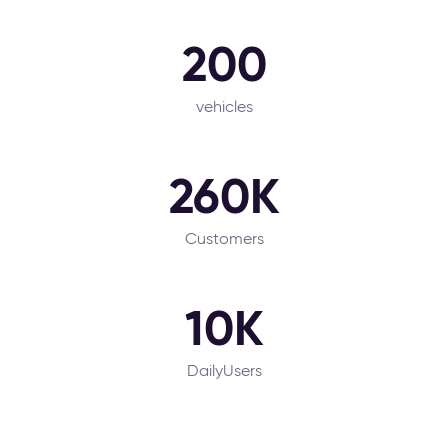
200
vehicles
260K
Customers
10K
DailyUsers