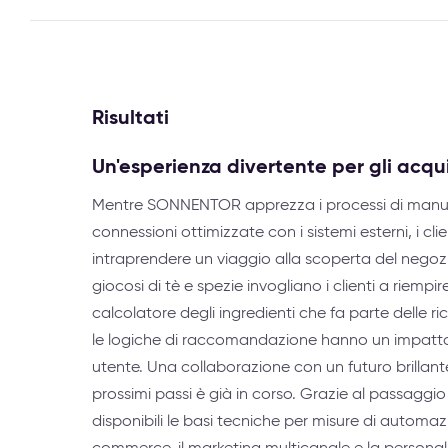
Risultati
Un'esperienza divertente per gli acqui
Mentre SONNENTOR apprezza i processi di manute
connessioni ottimizzate con i sistemi esterni, i clie
intraprendere un viaggio alla scoperta del negozio
giocosi di tè e spezie invogliano i clienti a riempire 
calcolatore degli ingredienti che fa parte delle ricet
le logiche di raccomandazione hanno un impatto 
utente. Una collaborazione con un futuro brillante 
prossimi passi è già in corso. Grazie al passaggi
disponibili le basi tecniche per misure di automaz
commerce, il marketing multicanale e la personal