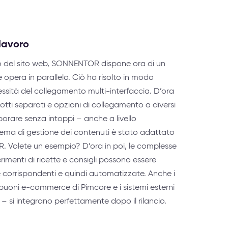
 lavoro
cio del sito web, SONNENTOR dispone ora di un
 opera in parallelo. Ciò ha risolto in modo
essità del collegamento multi-interfaccia. D’ora
odotti separati e opzioni di collegamento a diversi
borare senza intoppi – anche a livello
stema di gestione dei contenuti è stato adattato
. Volete un esempio? D’ora in poi, le complesse
erimenti di ricette e consigli possono essere
 corrispondenti e quindi automatizzate. Anche i
 i buoni e-commerce di Pimcore e i sistemi esterni
e – si integrano perfettamente dopo il rilancio.