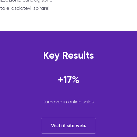
ta e lasciatevi ispirare!
Key Results
+17%
turnover in online sales
Visiti il sito web.