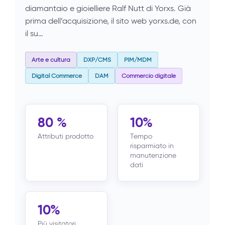
diamantaio e gioielliere Ralf Nutt di Yorxs. Già
prima dell’acquisizione, il sito web yorxs.de, con
il su…
Arte e cultura
DXP/CMS
PIM/MDM
Digital Commerce
DAM
Commercio digitale
80 %
10%
Attributi prodotto
Tempo
risparmiato in
manutenzione
dati
10%
Più visitatori