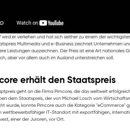
7 wird er verliehen und hat sich seither zu einem der wichtigst
atspreis Multimedia und e-Business zeichnet Unternehmen und
e Leistungen auszeichnen. Der Preis ist eine Art nationales Gü
ch, aber vor allem auch im Ausland unterstreichen soll.
core erhält den Staatspreis
ptpreis geht an die Firma Pimcore, die das weltweit erfolg
ben dem Staatspreis, der von Michael Losch vom Wirtschaftsm
cht wurde, konnte Pimcore auch die Kategorie "eCommerce" gew
h wettbewerbsfähiger IT-Standort mit exportfähigen, internat
vest, einer der Juroren, vor Ort.