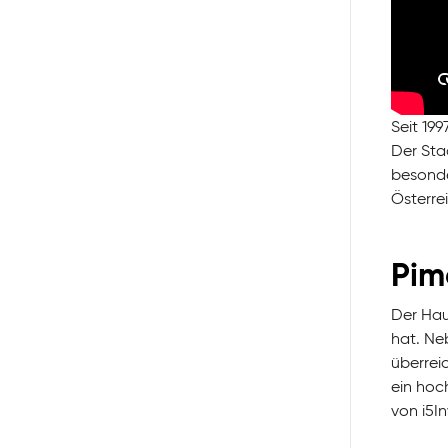
Seit 199
Der Sta
besonder
Österrei
Pim
Der Hau
hat. Ne
überrei
ein hoc
von i5In