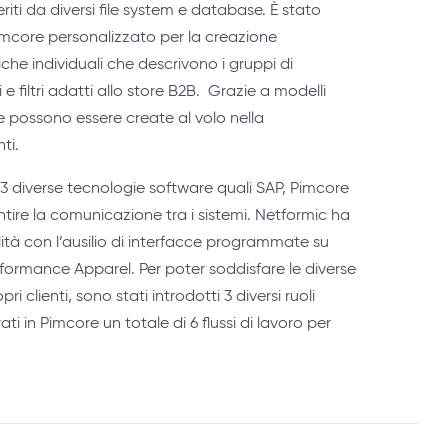
feriti da diversi file system e database. È stato
mcore personalizzato per la creazione
he individuali che descrivono i gruppi di
 e filtri adatti allo store B2B. Grazie a modelli
e possono essere create al volo nella
nti.
di 3 diverse tecnologie software quali SAP, Pimcore
tire la comunicazione tra i sistemi. Netformic ha
ità con l’ausilio di interfacce programmate su
formance Apparel. Per poter soddisfare le diverse
ri clienti, sono stati introdotti 3 diversi ruoli
ti in Pimcore un totale di 6 flussi di lavoro per