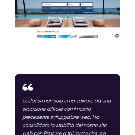
codafish non solo ci ha salvato da una
situazione difficile con il nostro
precedente sviluppatore web. Ha
consolidato la stabilità del nostro sito
web con Pimcore a tal punto che ora