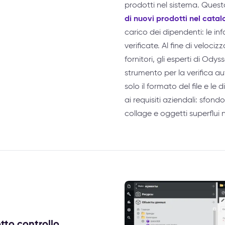
prodotti nel sistema. Ques
di nuovi prodotti nel cata
carico dei dipendenti: le in
verificate. Al fine di velociz
fornitori, gli esperti di O
strumento per la verifica a
solo il formato del file e l
ai requisiti aziendali: sfond
collage e oggetti superflui n
tto controllo