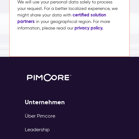
We will use your personal data solely to process
your request. For a better localized experience, we
certified solution
might share your data with
partners
in your geographical region. For more
privacy policy.
information, please read our
Unternehmen
Über Pimcore
Leadership