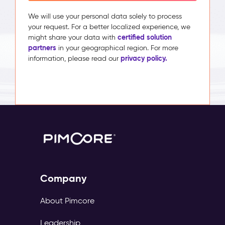
We will use your personal data solely to process
your request. For a better localized experience, we
certified solution
might share your data with
partners
in your geographical region. For more
privacy policy.
information, please read our
Company
About Pimcore
Leadership