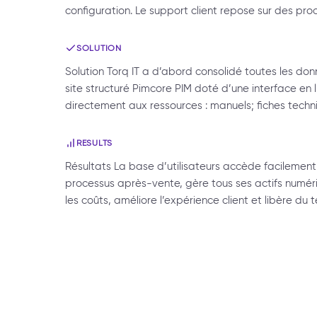
configuration. Le support client repose sur des pr
SOLUTION
Solution Torq IT a d’abord consolidé toutes les d
site structuré Pimcore PIM doté d’une interface en l
directement aux ressources : manuels; fiches tech
RESULTS
Résultats La base d’utilisateurs accède facilem
processus après-vente, gère tous ses actifs numériqu
les coûts, améliore l’expérience client et libère d