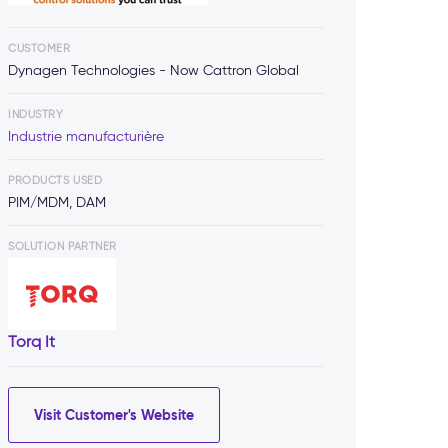
CUSTOMER
Dynagen Technologies - Now Cattron Global
INDUSTRY
Industrie manufacturière
PRODUCTS USED
PIM/MDM, DAM
SOLUTION PARTNER
Torq It
Visit Customer's Website