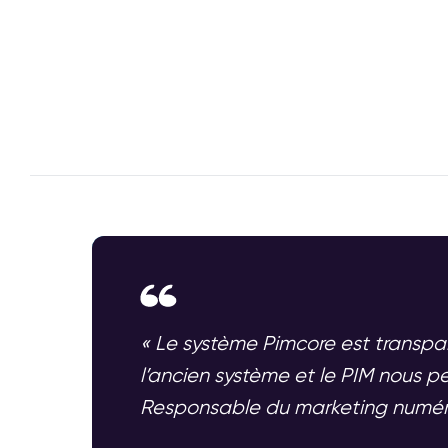
« Le système Pimcore est transpare
l’ancien système et le PIM nous 
Responsable du marketing numér