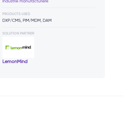
Industrie manufacturière
PRODUCTS USED
DXP/CMS, PIM/MDM, DAM
SOLUTION PARTNER
LemonMind