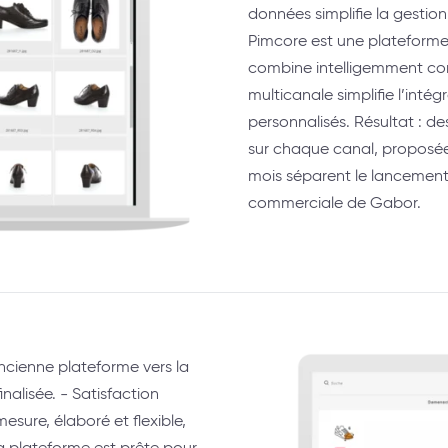
données simplifie la gestion 
Pimcore est une plateforme 
combine intelligemment con
multicanale simplifie l’inté
personnalisés. Résultat : d
sur chaque canal, proposée
mois séparent le lancement 
commerciale de Gabor.
’ancienne plateforme vers la
finalisée. - Satisfaction
esure, élaboré et flexible,
La plateforme est prête pour