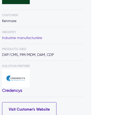
CUSTOMER
Kenmare
INDUSTRY
Industrie manufacturière
PRODUCTS USED
DXP/CMS, PIM/MDM, DAM, CDP
SOLUTION PARTNER
Credencys
Visit Customer's Website