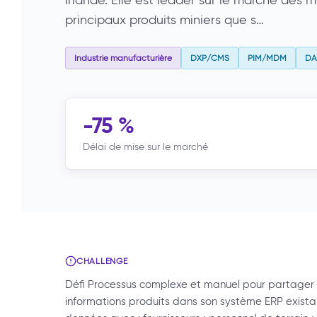
Irlande. Elle est leader sur le marché des 
principaux produits miniers que s…
Industrie manufacturière
DXP/CMS
PIM/MDM
D
-75 %
Délai de mise sur le marché
CHALLENGE
Défi Processus complexe et manuel pour partager e
informations produits dans son système ERP existan