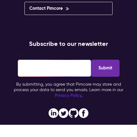
Contact Pimcore
Subscribe to our newsletter
Email
*
By submitting, you agree that Pimcore may store and
process your data to send you emails. Learn more in our
Privacy Policy
.
Imprint
Copyright © 2026 Pimcore, All Rights Reserved |
|
Privacy Policy
General Terms & Conditions (PTC)
TOMs
|
|