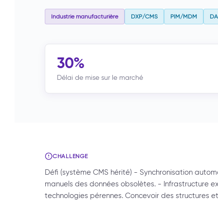
Industrie manufacturière
DXP/CMS
PIM/MDM
D
30%
Délai de mise sur le marché
CHALLENGE
Défi (système CMS hérité) - Synchronisation automa
manuels des données obsolètes. - Infrastructure exi
technologies pérennes. Concevoir des structures 