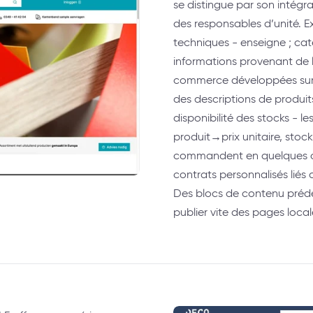
se distingue par son intégr
des responsables d’unité. E
techniques - enseigne ; caté
informations provenant de l
commerce développées sur m
des descriptions de produits 
disponibilité des stocks - l
produit→prix unitaire, stock
commandent en quelques cl
contrats personnalisés liés 
Des blocs de contenu prédé
publier vite des pages local