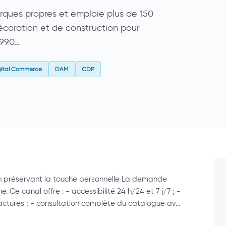
marques propres et emploie plus de 150
écoration et de construction pour
1990…
gital Commerce
DAM
CDP
en préservant la touche personnelle La demande
. Ce canal offre : - accessibilité 24 h/24 et 7 j/7 ; -
ctures ; - consultation complète du catalogue av…