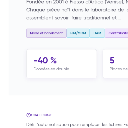
Fondée en 2001 à Fiesso d’Artico (Venise), M
Chaque pièce naît dans le laboratoire de la
assemblent savoir-faire traditionnel et …
Mode et habillement
PIM/MDM
DAM
Centralisat
-40 %
5
Données en double
Places d
CHALLENGE
Défi L'automatisation pour remplacer les fichiers Exce