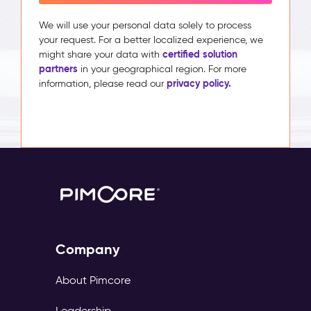
We will use your personal data solely to process
your request. For a better localized experience, we
certified solution
might share your data with
partners
in your geographical region. For more
privacy policy.
information, please read our
Company
About Pimcore
Leadership