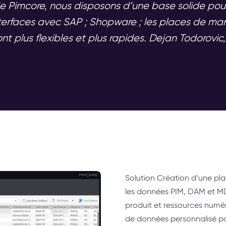
 Pimcore, nous disposons d’une base solide pour
nterfaces avec SAP ; Shopware ; les places de ma
ont plus flexibles et plus rapides. Dejan Todoro
Solution Création d’une pl
les données PIM, DAM et MD
produit et ressources numé
de données personnalisé po