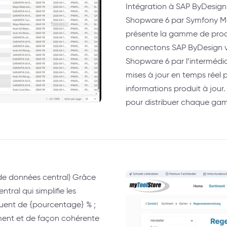
Intégration à SAP ByDesign 
Shopware 6 par Symfony Me
présente la gamme de produi
connectons SAP ByDesign vi
Shopware 6 par l’intermédi
mises à jour en temps réel p
informations produit à jour.
pour distribuer chaque gam
b de données central) Grâce
ral qui simplifie les
nuent de {pourcentage} % ;
ent et de façon cohérente