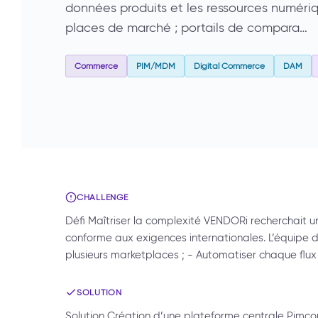
données produits et les ressources numériq
places de marché ; portails de compara…
Commerce
PIM/MDM
Digital Commerce
DAM
CHALLENGE
Défi Maîtriser la complexité VENDORi recherchait 
conforme aux exigences internationales. L’équipe d
plusieurs marketplaces ; - Automatiser chaque flu
SOLUTION
Solution Création d’une plateforme centrale Pimc