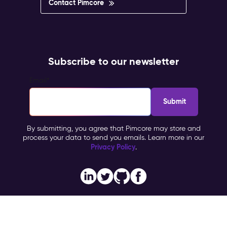
Contact Pimcore
Subscribe to our newsletter
Email
*
By submitting, you agree that Pimcore may store and
process your data to send you emails. Learn more in our
Privacy Policy
.
Imprint
Copyright © 2026 Pimcore, All Rights Reserved |
|
Privacy Policy
General Terms & Conditions (PTC)
TOMs
|
|