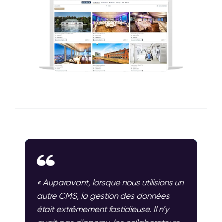
« Auparavant, lorsque nous utilisions un
autre CMS, la gestion des données
était extrêmement fastidieuse. Il n’y