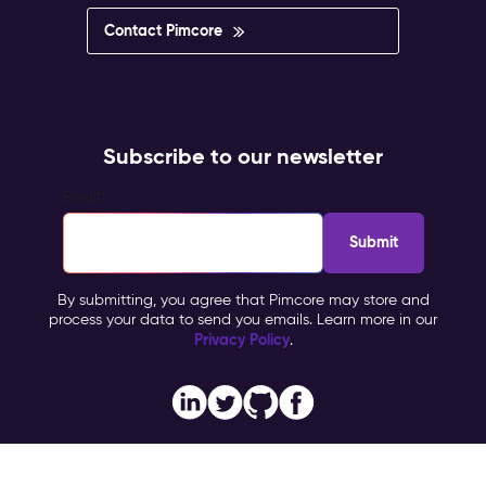
Contact Pimcore
Subscribe to our newsletter
Email
*
By submitting, you agree that Pimcore may store and
process your data to send you emails. Learn more in our
Privacy Policy
.
Imprint
Copyright © 2026 Pimcore, All Rights Reserved |
|
Privacy Policy
General Terms & Conditions (PTC)
TOMs
|
|