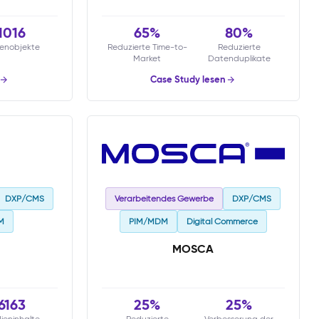
1016
65%
80%
enobjekte
Reduzierte Time-to-
Reduzierte
Market
Datenduplikate
Case Study lesen
DXP/CMS
Verarbeitendes Gewerbe
DXP/CMS
M
PIM/MDM
Digital Commerce
MOSCA
6163
25%
25%
ieninhalte
Reduzierte
Verbesserung der