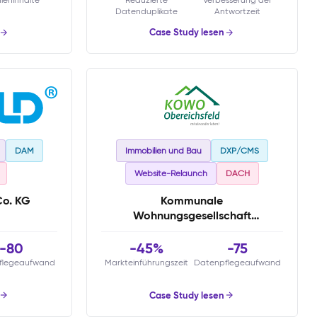
Datenduplikate
Antwortzeit
Case Study lesen
DAM
Immobilien und Bau
DXP/CMS
Website-Relaunch
DACH
o. KG
Kommunale
Wohnungsgesellschaft
Obereichsfeld mbH
-80
-45%
-75
flegeaufwand
Markteinführungszeit
Datenpflegeaufwand
Case Study lesen