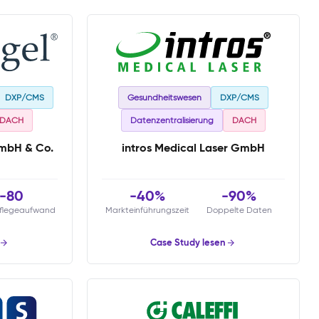
DXP/CMS
Gesundheitswesen
DXP/CMS
DACH
Datenzentralisierung
DACH
mbH & Co.
intros Medical Laser GmbH
-80
-40%
-90%
flegeaufwand
Markteinführungszeit
Doppelte Daten
Case Study lesen