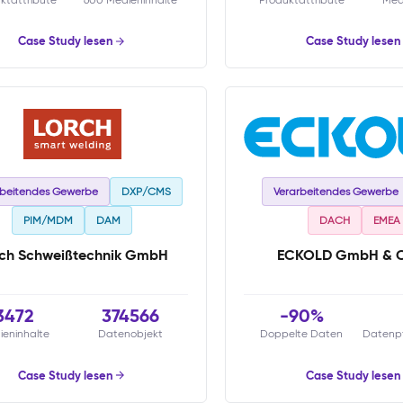
Case Study lesen
Case Study lesen
rbeitendes Gewerbe
DXP/CMS
Verarbeitendes Gewerbe
PIM/MDM
DAM
DACH
EMEA
ch Schweißtechnik GmbH
ECKOLD GmbH & C
3472
374566
-90%
ieninhalte
Datenobjekt
Doppelte Daten
Datenp
Case Study lesen
Case Study lesen