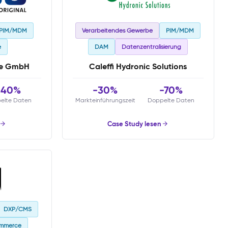
PIM/MDM
Verarbeitendes Gewerbe
PIM/MDM
e
DAM
Datenzentralisierung
re GmbH
Caleffi Hydronic Solutions
-40%
-30%
-70%
elte Daten
Markteinführungszeit
Doppelte Daten
Case Study lesen
DXP/CMS
ommerce