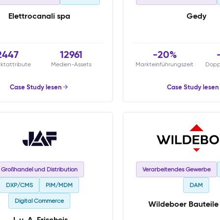
Elettrocanali spa
Gedy
2447
12961
-20%
ktattribute
Medien-Assets
Markteinführungszeit
Dopp
Case Study lesen
Case Study lesen
Großhandel und Distribution
Verarbeitendes Gewerbe
DXP/CMS
PIM/MDM
DAM
Digital Commerce
Wildeboer Bauteil
J. u. A. Frischeis