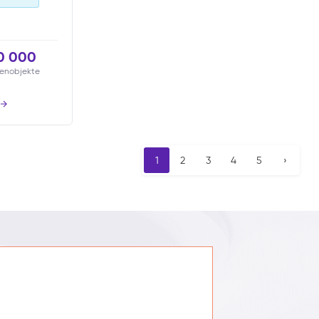
0 000
enobjekte
1
2
3
4
5
›