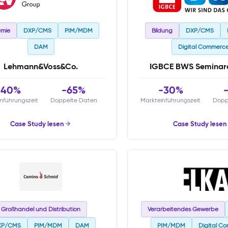
mie
DXP/CMS
PIM/MDM
Bildung
DXP/CMS
DAM
Digital Commerc
Lehmann&Voss&Co.
IGBCE BWS Semina
-40%
-65%
-30%
nführungszeit
Doppelte Daten
Markteinführungszeit
Dopp
Case Study lesen
Case Study lesen
Großhandel und Distribution
Verarbeitendes Gewerbe
XP/CMS
PIM/MDM
DAM
PIM/MDM
Digital C