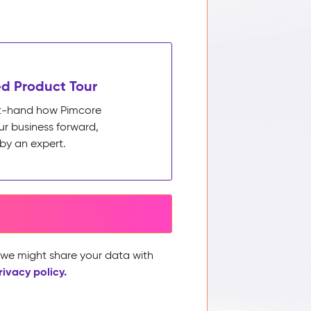
d Product Tour
rst-hand how Pimcore
ur business forward,
by an expert.
, we might share your data with
rivacy policy.