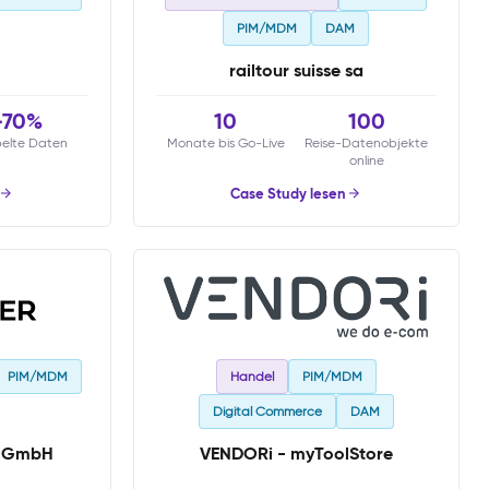
PIM/MDM
DAM
railtour suisse sa
-70%
10
100
elte Daten
Monate bis Go-Live
Reise-Datenobjekte
online
Case Study lesen
PIM/MDM
Handel
PIM/MDM
Digital Commerce
DAM
e GmbH
VENDORi - myToolStore