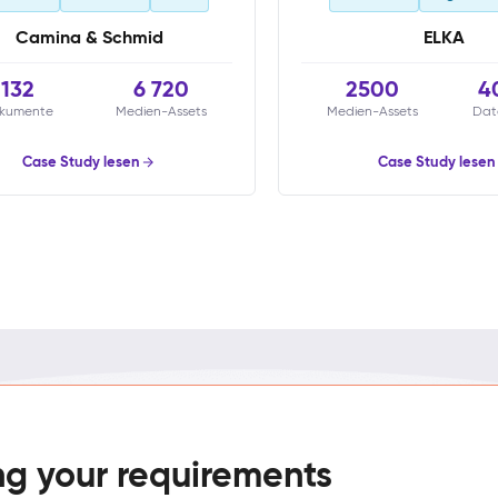
Camina & Schmid
ELKA
132
6 720
2500
4
kumente
Medien-Assets
Medien-Assets
Dat
Case Study lesen
Case Study lesen
ng your requirements