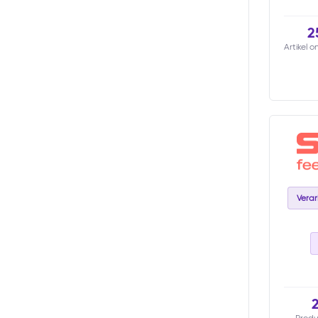
2
Artikel o
Vera
Produ