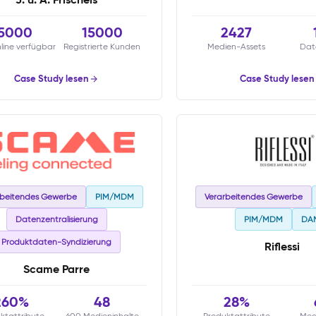
5000
15000
2427
nline verfügbar
Registrierte Kunden
Medien-Assets
Dat
Case Study lesen
Case Study lesen
rbeitendes Gewerbe
PIM/MDM
Verarbeitendes Gewerbe
Datenzentralisierung
PIM/MDM
DA
Produktdaten-Syndizierung
Riflessi
Scame Parre
260%
48
28%
ktattribute
600 Medieninhalte
Produktattribute
Med