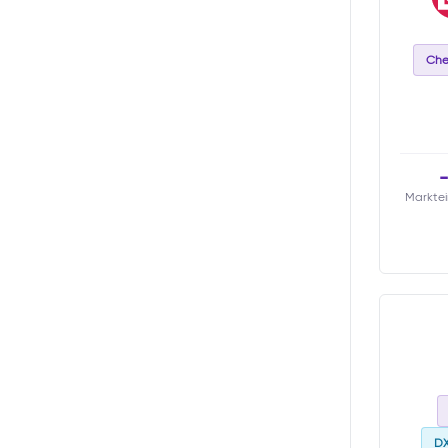
Che
Marktei
D