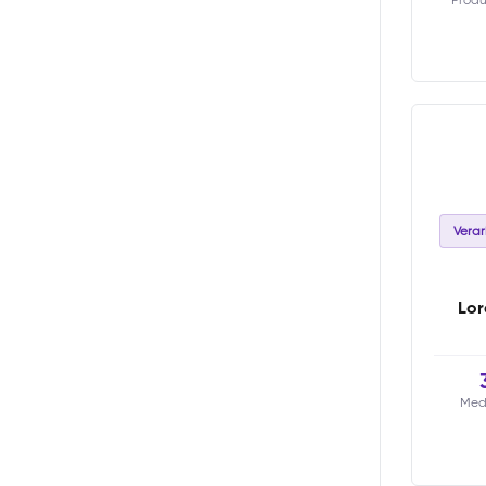
Vera
Lor
Med