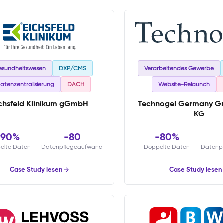
esundheitswesen
DXP/CMS
Verarbeitendes Gewerbe
atenzentralisierung
DACH
Website-Relaunch
chsfeld Klinikum gGmbH
Technogel Germany G
KG
-90%
-80
-80%
elte Daten
Datenpflegeaufwand
Doppelte Daten
Datenp
Case Study lesen
Case Study lesen